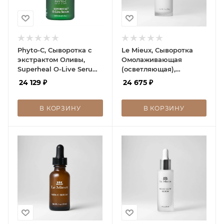
Phyto-C, Сыворотка с
Le Mieux, Сыворотка
экстрактом Оливы,
Омолаживающая
Superheal O-Live Serum,
(осветляющая),
60мл
Brightening Serum
24 129
₽
24 675
₽
В КОРЗИНУ
В КОРЗИНУ