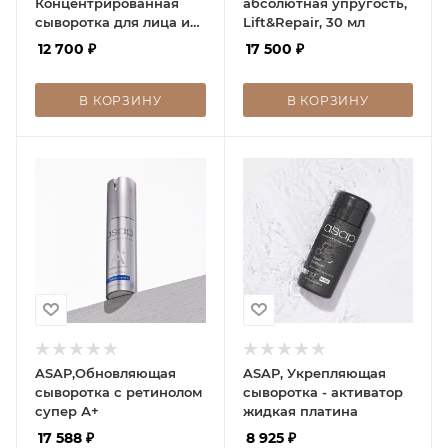
Концентрированная
абсолютная упругость,
сыворотка для лица и
Lift&Repair, 30 мл
шеи Интенсив Про-
12 700
₽
17 500
₽
Коллаген, 30 мл
В КОРЗИНУ
В КОРЗИНУ
ASAP,Обновляющая
ASAP, Укрепляющая
сыворотка с ретинолом
сыворотка - активатор
супер А+
жидкая платина
17 588
₽
8 925
₽