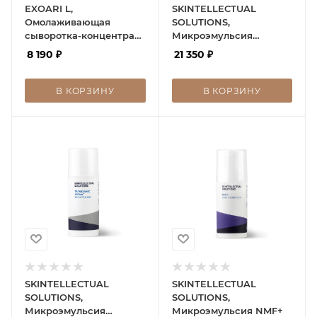
EXOARI L,
SKINTELLECTUAL
Омолаживающая
SOLUTIONS,
сыворотка-концентрат
Микроэмульсия
с экзосомами
Cysteamine MiChro
8 190
₽
21 350
₽
В КОРЗИНУ
В КОРЗИНУ
SKINTELLECTUAL
SKINTELLECTUAL
SOLUTIONS,
SOLUTIONS,
Микроэмульсия
Микроэмульсия NMF+