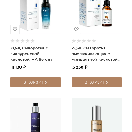
ZQ-II, Сыворотка с
ZQ-II, Сыворотка
гиалуроновой
омолаживающая с
кислотой, HA Serum
миндальной кислотой,
Mandelic Acid Renewal
11 130
₽
5 250
₽
Serum
В КОРЗИНУ
В КОРЗИНУ