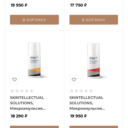
Tranexamic MiChro
19 950
₽
17 750
₽
В КОРЗИНУ
В КОРЗИНУ
SKINTELLECTUAL
SKINTELLECTUAL
SOLUTIONS,
SOLUTIONS,
Микроэмульсия
Микроэмульсия
Ниацинамид 10%
Азелаиновая кислота
18 290
₽
19 950
₽
10%