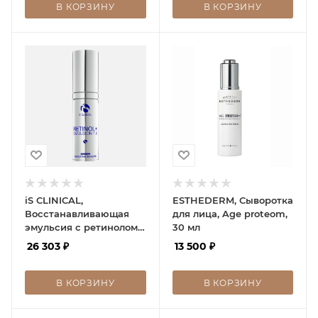
В КОРЗИНУ
В КОРЗИНУ
iS CLINICAL,
ESTHEDERM, Сыворотка
Восстанавливающая
для лица, Age proteom,
эмульсия с ретинолом
30 мл
1.0, Retinol+Emulsion 0.1,
26 303
₽
13 500
₽
30g
В КОРЗИНУ
В КОРЗИНУ