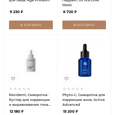
Moist
9 230
₽
6 720
₽
В КОРЗИНУ
В КОРЗИНУ
Reviderm, Сыворотка-
Phyto-C, Сыворотка для
бустер для коррекции
коррекции акне, Active
и выравнивания тона
Advanced
кожи, Brightening
12 180
₽
15 200
₽
booster serum