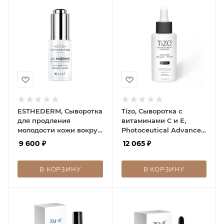
ESTHEDERM, Сыворотка
Tizo, Сыворотка с
для продления
витаминами С и Е,
молодости кожи вокруг
Photoceutical Advanced
глаз, Age Proteom, 15 мл
Vitamine C+E Serum
9 600
₽
12 065
₽
В КОРЗИНУ
В КОРЗИНУ