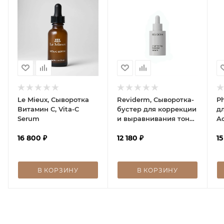
Le Mieux, Сыворотка
Reviderm, Сыворотка-
P
Витамин С, Vita-C
бустер для коррекции
д
Serum
и выравнивания тона
A
кожи, Brightening
16 800
₽
booster serum
12 180
₽
15
В КОРЗИНУ
В КОРЗИНУ