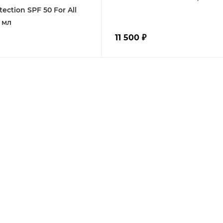
ection SPF 50 For All
0 мл
11 500
₽