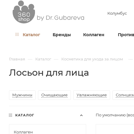
Колумбус
Каталог
Бренды
Коллаген
Против
—
—
—
Главная
Каталог
Косметика для ухода за лицом
Лосьон для лица
Мужчины
Очищающие
Увлажняющие
Солнцез
По умолчанию (во
КАТАЛОГ
Коллаген