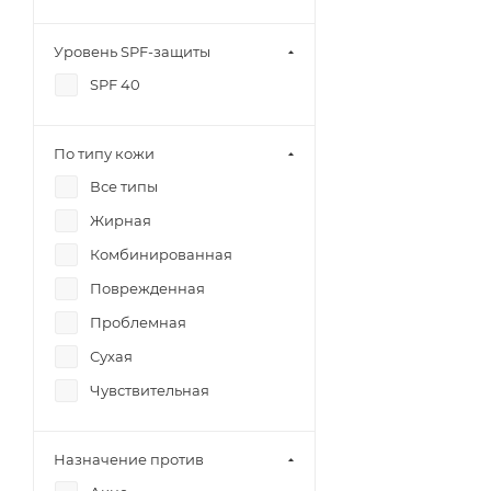
Ниацинамид
Уровень SPF-защиты
Оксид цинка
SPF 40
Пантенол
Салициловая кислота
По типу кожи
Физические фильтры
Все типы
Экстракт Ромашки
аптечной
Жирная
Комбинированная
Поврежденная
Проблемная
Сухая
Чувствительная
Назначение против