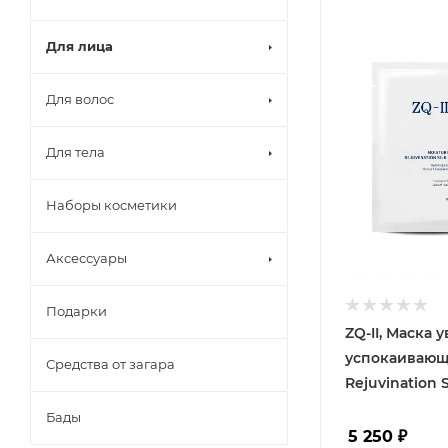
Для лица
Для волос
Для тела
Наборы косметики
Аксессуары
Подарки
ZQ-II, Маска
успокаивающа
Средства от загара
Rejuvination 
Бады
5 250
₽