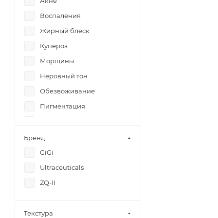
Акне
Воспаления
Жирный блеск
Купероз
Морщины
Неровный тон
Обезвоживание
Пигментация
Прыщи
Раздражения
Бренд
Расширенные поры
GiGi
Старение
Ultraceuticals
Сухость
ZQ-II
Угри
Усталость
Текстура