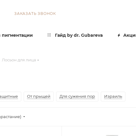
ЗАКАЗАТЬ ЗВОНОК
 пигментации
Гайд by dr. Gubareva
Акци
Лосьон для лица
ащитные
От прыщей
Для сужения пор
Израиль
зрастание)