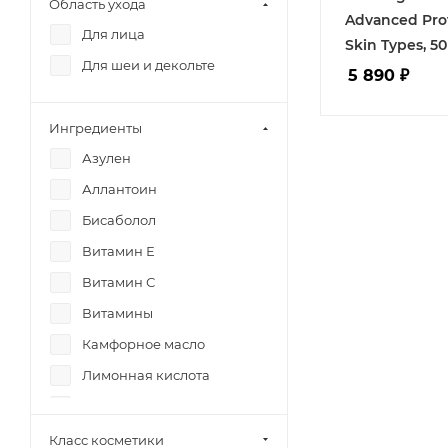
Область ухода
Advanced Prot
Для лица
Skin Types, 5
Для шеи и декольте
5 890
₽
Ингредиенты
Азулен
Аллантоин
Бисаболол
Витамин Е
Витамин С
Витамины
Камфорное масло
Лимонная кислота
Масла
Мочевина
Класс косметики