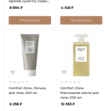
против сухости, Corpo
Elasticizzante Anti-
8 694
₽
4 148
₽
Secchezza Body Cream,
200 мл
ПРЕДЗАКАЗ
ПРЕДЗАКАЗ
Comfort Zone, Лосьон
Comfort Zone,
для тела, 200 мл
Массажное масло для
тела, 200 мл
6 258
₽
10 553
₽