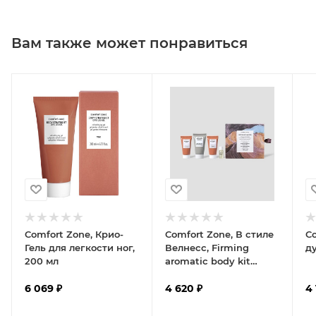
Вам также может понравиться
Comfort Zone, Крио-
Comfort Zone, В стиле
Co
Гель для легкости ног,
Велнесс, Firming
д
200 мл
aromatic body kit
BODY RITUAL
6 069
₽
JOURNEY, 1 шт
4 620
₽
4