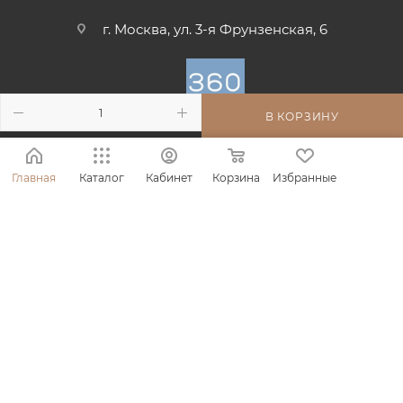
г. Москва, ул. 3-я Фрунзенская, 6
В КОРЗИНУ
ПОЛИТИКА КОНФИДЕНЦИАЛЬНОСТИ
ПОЛЬЗОВАТЕЛЬСКОЕ СОГЛАШЕНИЕ
Главная
Каталог
Кабинет
Корзина
Избранные
ПУБЛИЧНАЯ ОФЕРТА
СОГЛАСИЕ НА ОБРАБОТКУ ПЕРСОНАЛЬНЫХ ДАННЫХ
ПОЛЬЗОВАТЕЛЯ САЙТА
ПОЛОЖЕНИЕ О РЕКЛАМНОЙ АКЦИИ
2026 © Интернет-магазин 360 профессиональной уходовой
косметики
ООО «АМАНИ», ИНН: 9714018916, КПП: 771401001