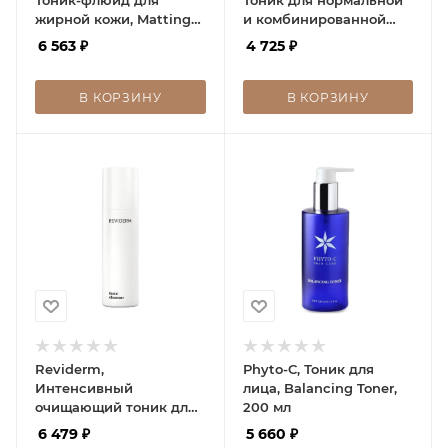
жирной кожи, Matting
и комбинированной
Fluid for oily skin, 300
кожи, Tonic Leistern,
6 563
₽
4 725
₽
мл
300 мл
В КОРЗИНУ
В КОРЗИНУ
Reviderm,
Phyto-C, Тоник для
Интенсивный
лица, Balancing Toner,
очищающий тоник для
200 мл
жирной кожи, Facial
6 479
₽
5 660
₽
cleanser, 200 мл