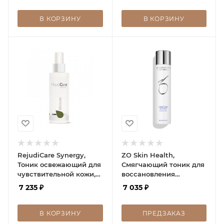
В КОРЗИНУ
В КОРЗИНУ
RejudiCare Synergy,
ZO Skin Health,
Тоник освежающий для
Смягчающий тоник для
чувствительной кожи,
воссановления
Skintonic, 150 мл
поверхносстного pH,
7 235
₽
7 035
₽
Calming Toner pH, 180
мл
В КОРЗИНУ
ПРЕДЗАКАЗ