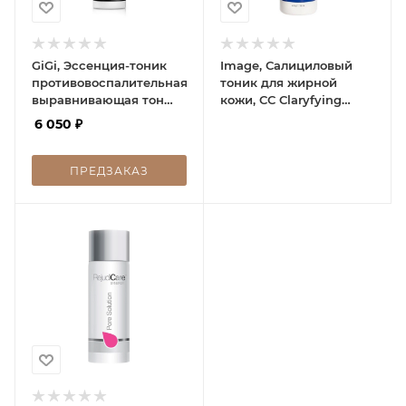
GiGi, Эссенция-тоник
Image, Салициловый
противовоспалительная
тоник для жирной
выравнивающая тон
кожи, CС Claryfying
кожи, Acnon Spotless
Salicylic Tonic, 118 мл
6 050
₽
Skin Refresher For oily &
problematic skin, 120 мл
ПРЕДЗАКАЗ