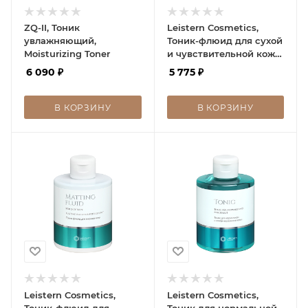
ZQ-II, Тоник
Leistern Cosmetics,
увлажняющий,
Тоник-флюид для сухой
Moisturizing Toner
и чувствительной кожи,
Moisturizing fluid
6 090
₽
5 775
₽
Leistern, 300 мл
В КОРЗИНУ
В КОРЗИНУ
Leistern Cosmetics,
Leistern Cosmetics,
Тоник-флюид для
Тоник для нормальной