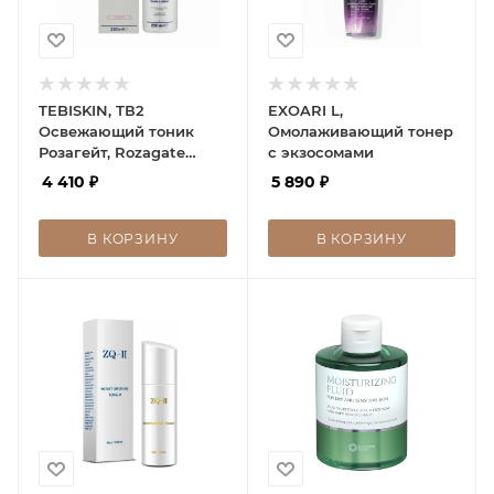
TEBISKIN, ТВ2
EXOARI L,
Освежающий тоник
Омолаживающий тонер
Розагейт, Rozagate
с экзосомами
Refreshing Tonic
4 410
₽
5 890
₽
В КОРЗИНУ
В КОРЗИНУ