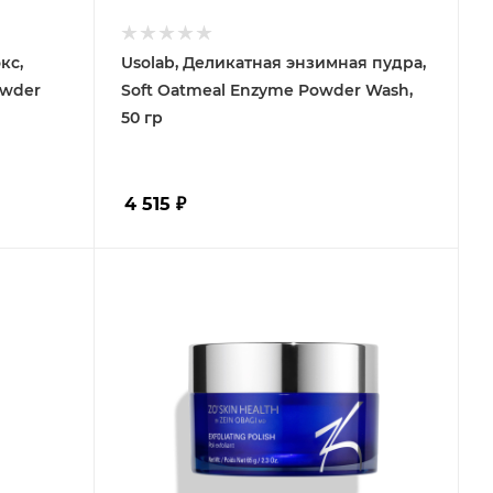
кс,
Usolab, Деликатная энзимная пудра,
owder
Soft Oatmeal Enzyme Powder Wash,
50 гр
4 515
₽