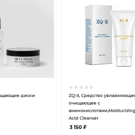
чищающие диски
ZQ-II, Средство увлажняюще
очищающее с
аминокислотами,Moisturizin
Acid Cleanser
3 150
₽