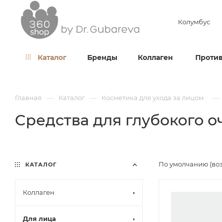
Колумбус
Каталог
Бренды
Коллаген
Против
—
—
—
Главная
Каталог
Косметика для ухода за лицом
Средства для глубокого 
По умолчанию (во
КАТАЛОГ
Коллаген
Для лица