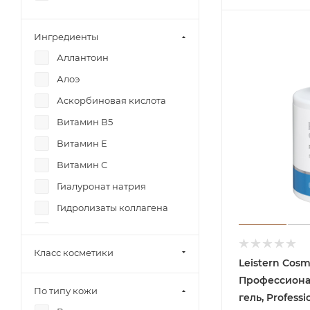
Ингредиенты
Аллантоин
Алоэ
Аскорбиновая кислота
Витамин В5
Витамин Е
Витамин С
Гиалуронат натрия
Гидролизаты коллагена
Глицерин
Касторовое масло
Класс косметики
Leistern Cosm
Крахмал кукурузный
Профессион
По типу кожи
Лимонная кислота
гель, Professi