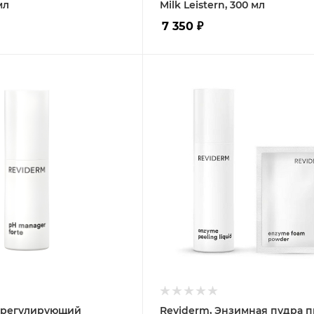
мл
Milk Leistern, 300 мл
7 350
₽
Н регулирующий
Reviderm, Энзимная пудра п