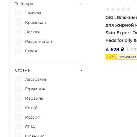
Чувствительность
Reviderm
Текстура
Шелушение
Ultraceuticals
Жидкая
GiGi, Влажн
ZO Skin Health OBAGI
Кремовая
для жирной 
ZQ-II
Лёгкая
Skin Expert D
Pads for oily 
Рассыпчатая
4 628
₽
6 17
Сухая
-
25
%
Экономи
Страна
Австралия
Германия
Израиль
Китай
Россия
США
Франция