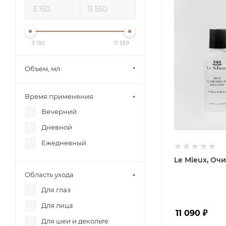
3 150
11 550
Объем, мл
Время применения
Вечерний
Дневной
Ежедневный
Le Mieux, О
Область ухода
Для глаз
Для лица
11 090
₽
Для шеи и декольте