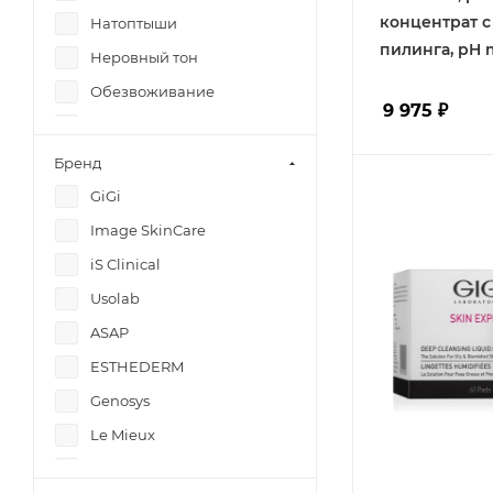
концентрат 
Натоптыши
пилинга, pH m
Неровный тон
Обезвоживание
9 975
₽
Пигментация
Противогрибковые
Бренд
Раздражения
GiGi
Расширенные поры
Image SkinCare
Сосудистые звездочки
iS Clinical
Старение
Usolab
Стойкий макияж
ASAP
Сухость
ESTHEDERM
Угри
Genosys
Усталость
Le Mieux
Черные точки
Leistern Cosmetics