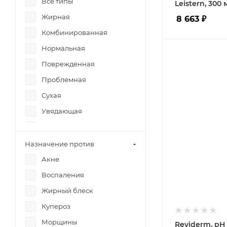
Все типы
Leistern, 300 
Масла
Жирная
8 663
₽
Масло жожоба
Комбинированная
Мед
Нормальная
Минералы
Поврежденная
Ниацинамид
Проблемная
Оливковое масло
Сухая
Пантенол
Увядающая
ПДРН (полинуклеотиды)
Чувствительная
Пептид
Назначение против
Растительные экстракты
Акне
Экстракт зеленого чая
Воспаления
Экстракт Огурца
Жирный блеск
Экстракт Ромашки
аптечной
Купероз
Эфирные масла
Морщины
Reviderm, р