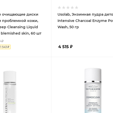
ые очищающие диски
Usolab, Энзимная пудра дето
и проблемной кожи,
Intensive Charcoal Enzyme P
eep Cleansing Liquid
Wash, 50 гр
& blemished skin, 60 шт
0
₽
4 515
₽
я
1 543
₽