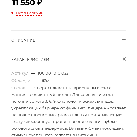
11 550
₽
Нет в наличии
ОПИСАНИЕ
ХАРАКТЕРИСТИКИ
Артикул
—
100.001.010.022
Объем, мл
—
65мл
Состав
—
Сверх деликатные кристаллы оксида
магния - деликатный пилинг.Линолевая кислота -
источник омега 3, 6, 9, физиологических липидов,
укрепляющих барьерную функцию.Глицерин - создает
на поверхности эпидермиса пленку притягивающую
влагу, способствует проникновению влаги глубже
рогового слоя эпидермиса. Витамин С - антиоксидант,
стимулирует синтез коллагена.Витамин Е -