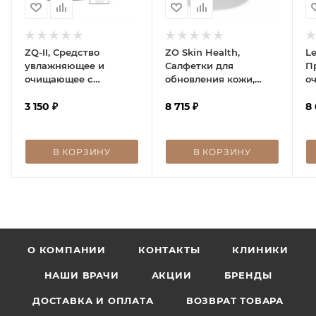
ZQ-II, Средство
ZO Skin Health,
Le
увлажняющее и
Салфетки для
П
очищающее с
обновления кожи,
о
аминокислотами,Moisturizing
Complexion Renewal
Pr
Amino Acid Cleanser
3 150
₽
Pads, 60 шт
8 715
₽
ge
8
В КОРЗИНУ
В КОРЗИНУ
О КОМПАНИИ
КОНТАКТЫ
КЛИНИКИ
НАШИ ВРАЧИ
АКЦИИ
БРЕНДЫ
ДОСТАВКА И ОПЛАТА
ВОЗВРАТ ТОВАРА