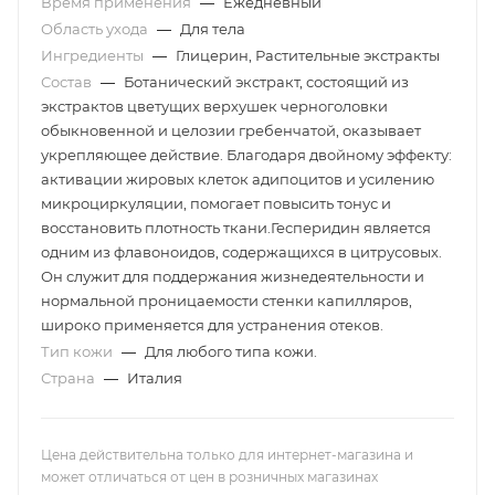
Время применения
—
Ежедневный
Область ухода
—
Для тела
Ингредиенты
—
Глицерин, Растительные экстракты
Состав
—
Ботанический экстракт, состоящий из
экстрактов цветущих верхушек черноголовки
обыкновенной и целозии гребенчатой, оказывает
укрепляющее действие. Благодаря двойному эффекту:
активации жировых клеток адипоцитов и усилению
микроциркуляции, помогает повысить тонус и
восстановить плотность ткани.Гесперидин является
одним из флавоноидов, содержащихся в цитрусовых.
Он служит для поддержания жизнедеятельности и
нормальной проницаемости стенки капилляров,
широко применяется для устранения отеков.
Тип кожи
—
Для любого типа кожи.
Страна
—
Италия
Цена действительна только для интернет-магазина и
может отличаться от цен в розничных магазинах