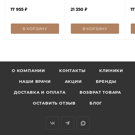
Retinol 1%
Cysteamine MiChro
17 955
₽
21 350
₽
17
В КОРЗИНУ
В КОРЗИНУ
О КОМПАНИИ
КОНТАКТЫ
КЛИНИКИ
НАШИ ВРАЧИ
АКЦИИ
БРЕНДЫ
ДОСТАВКА И ОПЛАТА
ВОЗВРАТ ТОВАРА
ОСТАВИТЬ ОТЗЫВ
БЛОГ