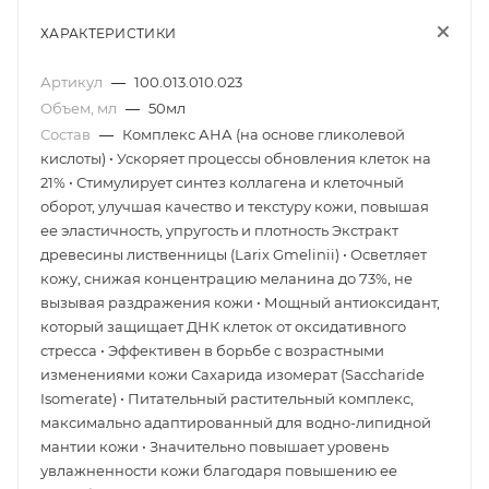
ХАРАКТЕРИСТИКИ
Артикул
—
100.013.010.023
Объем, мл
—
50мл
Состав
—
Комплекс АНА (на основе гликолевой
кислоты) • Ускоряет процессы обновления клеток на
21% • Стимулирует синтез коллагена и клеточный
оборот, улучшая качество и текстуру кожи, повышая
ее эластичность, упругость и плотность Экстракт
древесины лиственницы (Larix Gmelinii) • Осветляет
кожу, снижая концентрацию меланина до 73%, не
вызывая раздражения кожи • Мощный антиоксидант,
который защищает ДНК клеток от оксидативного
стресса • Эффективен в борьбе с возрастными
изменениями кожи Сахарида изомерат (Saccharide
Isomerate) • Питательный растительный комплекс,
максимально адаптированный для водно-липидной
мантии кожи • Значительно повышает уровень
увлажненности кожи благодаря повышению ее