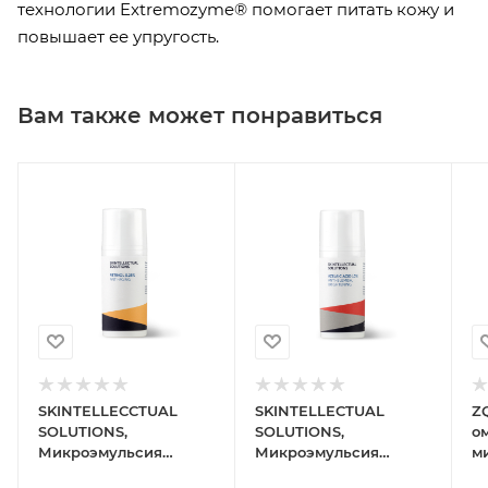
технологии Extremozyme® помогает питать кожу и
повышает ее упругость.
Вам также может понравиться
SKINTELLECCTUAL
SKINTELLECTUAL
ZQ
SOLUTIONS,
SOLUTIONS,
о
Микроэмульсия
Микроэмульсия
м
Retinol 0.25%
Азелаиновая кислота
M