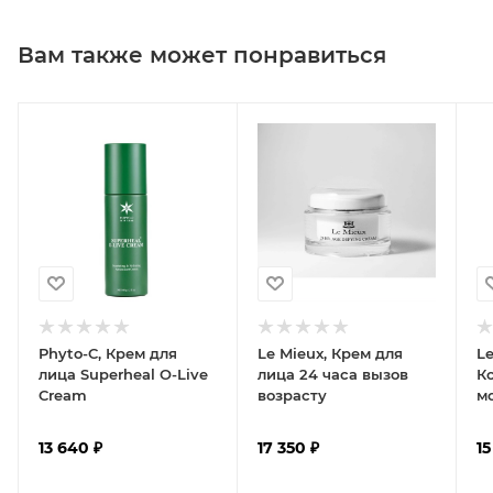
Вам также может понравиться
Phyto-C, Крем для
Le Mieux, Крем для
Le
лица Superheal O-Live
лица 24 часа вызов
К
Cream
возрасту
м
гл
13 640
₽
17 350
₽
15