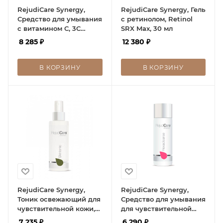
RejudiCare Synergy,
RejudiCare Synergy, Гель
Средство для умывания
с ретинолом, Retinol
с витамином С, 3C
SRX Max, 30 мл
Cleanse, 150 мл
8 285
₽
12 380
₽
В КОРЗИНУ
В КОРЗИНУ
RejudiCare Synergy,
RejudiCare Synergy,
Тоник освежающий для
Средство для умывания
чувствительной кожи,
для чувствительной
Skintonic, 150 мл
кожи, Hexacleanse, 150
7 235
₽
6 290
₽