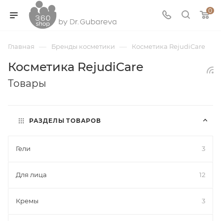
0
—
—
Главная
Бренды косметики
Косметика RejudiCare
Косметика RejudiCare
Товары
РАЗДЕЛЫ ТОВАРОВ
Гели
3
Для лица
12
Кремы
3