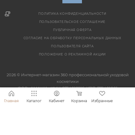
ПОЛИТИКА КОНФИДЕНЦИАЛЬНОСТИ
ПОЛЬЗОВАТЕЛЬСКОЕ СОГЛАШЕНИЕ
ПУБЛИЧНАЯ ОФЕРТА
СОГЛАСИЕ НА ОБРАБОТКУ ПЕРСОНАЛЬНЫХ ДАННЫХ
ПОЛЬЗОВАТЕЛЯ САЙТА
ПОЛОЖЕНИЕ О РЕКЛАМНОЙ АКЦИИ
2026 © Интернет-магазин 360 профессиональной уходовой
косметики
ООО «АМАНИ», ИНН: 9714018916, КПП: 771401001
Главная
Каталог
Кабинет
Корзина
Избранные