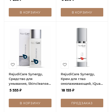
мл
В КОРЗИНУ
В КОРЗИНУ
RejudiCare Synergy,
RejudiCare Synergy,
Средство для
Крем для глаз
умывания, Skincleanse,
омолаживающий, iQuad
150 мл
Total Eye Care 15 мл
5 555
₽
18 155
₽
В КОРЗИНУ
ПРЕДЗАКАЗ