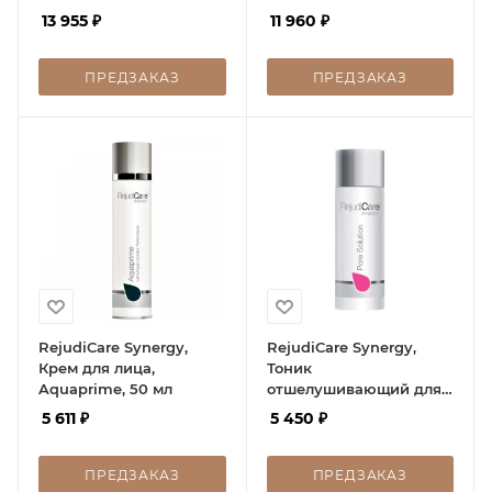
пептидами, 2CRM+
2CRM Serum, 30 мл
13 955
₽
11 960
₽
Serum, 30 мл
ПРЕДЗАКАЗ
ПРЕДЗАКАЗ
RejudiCare Synergy,
RejudiCare Synergy,
Крем для лица,
Тоник
Aquaprime, 50 мл
отшелушивающий для
жирной кожи, Pore
5 611
₽
5 450
₽
Solution, 150 мл
ПРЕДЗАКАЗ
ПРЕДЗАКАЗ