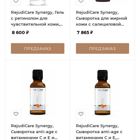
RejudiCare Synergy, Гель
RejudiCare Synergy,
с ретинолом для
Сыворотка для жирной
чувствительной кожи,
кожи с салициловой
Retinol SRX Mild, 30 мл
кислотой, 2CRM Sal, 30
8 600
₽
7 865
₽
мл
ПРЕДЗАКАЗ
ПРЕДЗАКАЗ
RejudiCare Synergy,
RejudiCare Synergy,
Сыворотка anti-age с
Сыворотка anti-age с
витаминами С и Е и
витаминами С и Е,