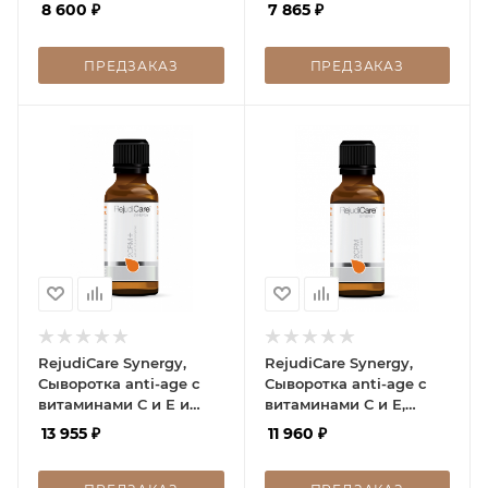
Retinol SRX Mild, 30 мл
кислотой, 2CRM Sal, 30
8 600
₽
7 865
₽
мл
ПРЕДЗАКАЗ
ПРЕДЗАКАЗ
RejudiCare Synergy,
RejudiCare Synergy,
Сыворотка anti-age с
Сыворотка anti-age с
витаминами С и Е и
витаминами С и Е,
пептидами, 2CRM+
2CRM Serum, 30 мл
13 955
₽
11 960
₽
Serum, 30 мл