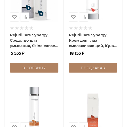
RejudiCare Synergy,
RejudiCare Synergy,
Средство для
Крем для глаз
умывания, Skincleanse,
омолаживающий, iQuad
150 мл
Total Eye Care 15 мл
5 555
₽
18 155
₽
В КОРЗИНУ
ПРЕДЗАКАЗ