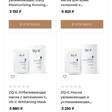
Moisturrizing Nursing
склонной к
Mask
проявлениям купероза
3 150
₽
6 825
₽
и покраснений,
Rozagate Mask
В КОРЗИНУ
В КОРЗИНУ
ZQ-II, Отбеливающая
ZQ-II, Маска
маска с витамином С,
увлажняющая и
Vit-C Whitening Mask
успокаивающая,
Moisturizing
5 880
₽
5 250
₽
Rejuvination Silk Mask