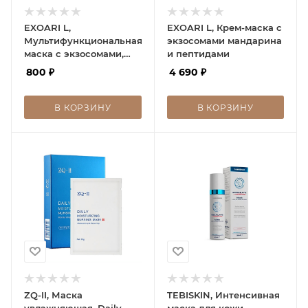
EXOARI L,
EXOARI L, Крем-маска с
Мультифункциональная
экзосомами мандарина
маска с экзосомами,
и пептидами
пептидами и
800
₽
4 690
₽
церамидами
В КОРЗИНУ
В КОРЗИНУ
ZQ-II, Маска
TEBISKIN, Интенсивная
увлажняющая, Daily
маска для кожи