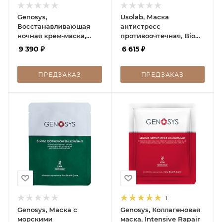
Genosys,
Usolab, Маска
Восстанавливающая
антистресс
ночная крем-маска,
противоочтечная, Bio
Rescue Overnight
Hydrating Destress
9 390
₽
6 615
₽
Cream Mask, 100 мл
Mask, 100 мл
ПРЕДЗАКАЗ
ПРЕДЗАКАЗ
1
Genosys, Маска с
Genosys, Коллагеновая
морскими
маска, Intensive Rapair