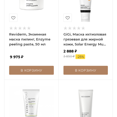
Reviderm, Энзимная
GiGi, Маска ихтиоловая
маска пилинг, Enzyme
грязевая для жирной
peeling paste, 50 мл
кожи, Solar Energy Mud
Mask for oily and large
2 888
₽
for pore skn, 75 мл
3 850
₽
9 975
₽
-
25
%
В КОРЗИНУ
В КОРЗИНУ