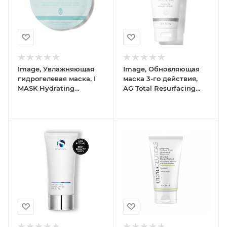
Image, Увлажняющая
Image, Обновляющая
гидрогелевая маска, I
маска 3-го действия,
MASK Hydrating
AG Total Resurfacing
Hydrogel Sheet Mask,
Masque, 57 г
5х17г