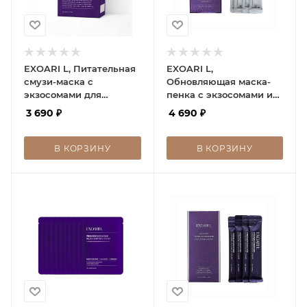
EXOARI L, Питательная
EXOARI L,
смузи-маска с
Обновляющая маска-
экзосомами для
пенка с экзосомами и
восстановления кожи
пептидами
3 690
₽
4 690
₽
В КОРЗИНУ
В КОРЗИНУ