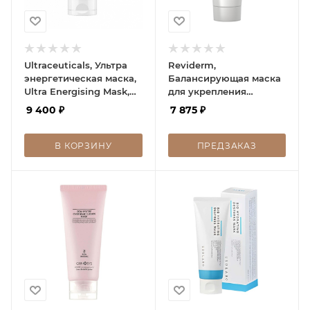
Ultraceuticals, Ультра
Reviderm,
энергетическая маска,
Балансирующая маска
Ultra Energising Mask,
для укрепления
75 мл
сосудов, Сouperose
9 400
₽
7 875
₽
therapy mask, 50 мл
В КОРЗИНУ
ПРЕДЗАКАЗ