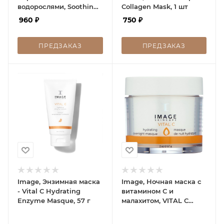
водорослями, Soothing
Collagen Mask, 1 шт
Bomb Sea Algae Mask, 1
960
₽
750
₽
шт
ПРЕДЗАКАЗ
ПРЕДЗАКАЗ
Image, Энзимная маска
Image, Ночная маска с
- Vital C Hydrating
витамином С и
Enzyme Masque, 57 г
малахитом, VITAL C
Hydrating Overnight
Masque, 57 г