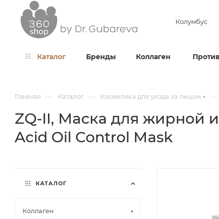
Колумбус
Каталог
Бренды
Коллаген
Против
—
—
—
Главная
Каталог
Косметика для ухода за лицом
ZQ-II, Маска для жирной и
Acid Oil Control Mask
КАТАЛОГ
Коллаген