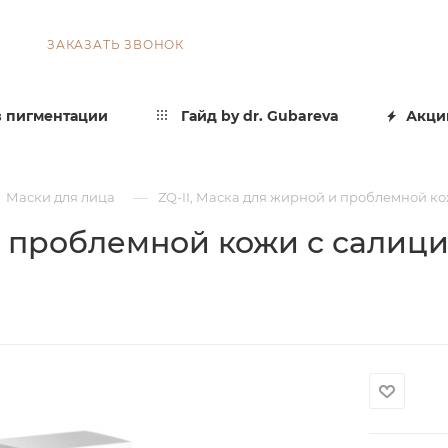
ЗАКАЗАТЬ ЗВОНОК
 пигментации
Гайд by dr. Gubareva
Акци
—
Маски для лица
ZQ-II, Маска для жирной и проблемной кожи
 проблемной кожи с салицил