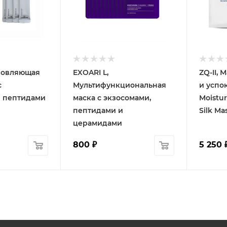
бновляющая
EXOARI L,
ZQ-II,
с
Мультифункциональная
и успо
и пептидами
маска с экзосомами,
Moistur
пептидами и
Silk Ma
церамидами
800
₽
5 250