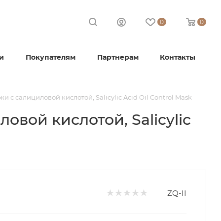
0
0
и
Покупателям
Партнерам
Контакты
 с салициловой кислотой, Salicylic Acid Oil Control Mask
овой кислотой, Salicylic
ZQ-II