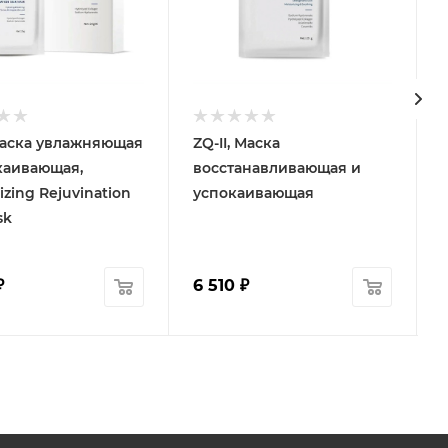
 Маска увлажняющая
ZQ-II, Маска
каивающая,
восстанавливающая и
izing Rejuvination
успокаивающая
sk
₽
6 510
₽