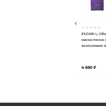
EXOARI L, О
маска-пенка 
экзосомами 
4 690
₽