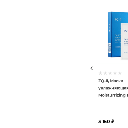
ZQ-II, Маска
увлажняющая,
Moisturrizing
3 150
₽