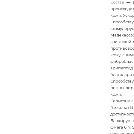
Состав
—
происходит
кожи. Уско
Способству
стимулируе
Мадекассос
азиатской.
противовос
кожу, сним
фибробласто
Трипептид 
благодаря 
Способству
ремоделир
кожи.
Сепитоник 
Глюконат Ц
доступност
Блокирует 
Омега 6, 7,
увлажняет 