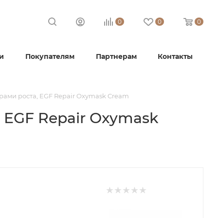
0
0
0
и
Покупателям
Партнерам
Контакты
рами роста, EGF Repair Oxymask Cream
 EGF Repair Oxymask