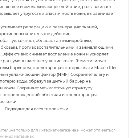
ивающее и омолаживающее действие, разглаживает
овышает упругость и эластичность кожи, выравнивает
 усиливает репарацию и регенерацию тканей,
противовоспалительное действие.
ба – увлажняет, обладает антимикробным,
ибковым, противовоспалительными и заживляющими
. Эффективно снимает воспаление кожи и ускоряет
 ран, уменьшает шелушение кожи. Герметизирует
ным барьером, предотвращая потерю влаги.Масло Ши
нный увлажняющий фактор (NMF). Сохраняет влагу и
потерю воды, образуя защитный барьер на
и кожи. Сохраняет межклеточную структуру
 неповрежденной, облегчая и предотвращая
ие кожи.
—
Подходит для всех типов кожи
ительна только для интернет-магазина и может отличаться
зничных магазинах