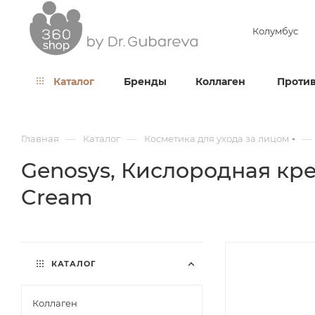
Колумбус
Каталог
Бренды
Коллаген
Против
—
—
—
Главная
Каталог
Косметика для ухода за лицом
Genosys, Кислородная кре
Cream
КАТАЛОГ
Коллаген