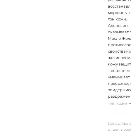
восстанавл
морщины, п
тон кожи.
Аденозин –
оказывает 
Масло Жожо
противогр
свойствами
заживление
кожу защит
– естестве
уменьшает 
поверхност
эпидермиса
раздражен
Тип кожи
Цена действ
от цен в ро