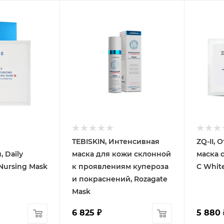
TEBISKIN, Интенсивная
ZQ-II,
 Daily
маска для кожи склонной
маска с
 Nursing Mask
к проявлениям купероза
C Whit
и покраснений, Rozagate
Mask
6 825
₽
5 880