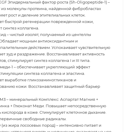
EGF Эпидермальный фактор роста (Sh-Oligopeptide-1) –
 из молекулы протеина, найденной фибробластах
ряет рост и деление эпителиальных клеток.
ет быстрой регенерации поврежденной кожи,
т синтез коллагена.
ид – чистый изолят, получаемый из центеллы
 Обладает мощным антиоксидантным и
палительным действием. Успокаивает чувствительную
ает зуд и раздражение. Восстанавливает активность
в, стимулирует синтез коллагена I и III типа.
меди-1 – обеспечивает укрепляющий эффект
стимуляции синтеза коллагена и эластина.
ет выработке гликозаминогликанов и
ованию кожи. Восстанавливает защитный барьер
М3 – минеральный Комплекс: Аспартат Магния +
инка + Глюконат Меди. Повышает непосредственную
ь кислорода в коже. Стимулирует клеточное дыхание.
первичные свободные радикалы.
 9 (из жира лососевых пород) – интенсивно питает и
кожу, устраняет сухость и шелушение, оказывает на нее