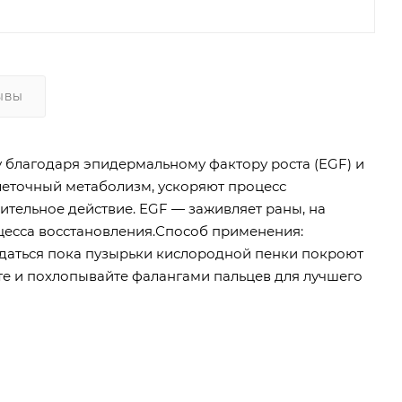
ЫВЫ
у благодаря эпидермальному фактору роста (EGF) и
леточный метаболизм, ускоряют процесс
тельное действие. EGF — заживляет раны, на
оцесса восстановления.Способ применения:
даться пока пузырьки кислородной пенки покроют
йте и похлопывайте фалангами пальцев для лучшего