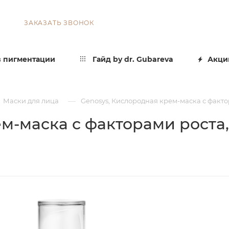
ЗАКАЗАТЬ ЗВОНОК
 пигментации
Гайд by dr. Gubareva
Акци
—
Маски для лица
Genosys, Кислородная крем-маска с факто
м-маска с факторами роста,