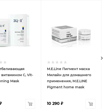
 Отбеливающая
M.E.Line Пигмент маска
 витамином С, Vit-
Милайн для домашнего
ening Mask
применения, M.E.LINE
Pigment home mask
₽
10 290
₽