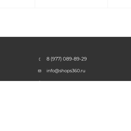
8 (977) 089-89-29
info@shops360.ru
г. Москва, ул. 3-я Фрунзенская,
6