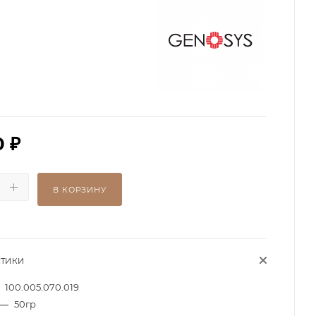
0
₽
В КОРЗИНУ
СТИКИ
100.005.070.019
—
50гр