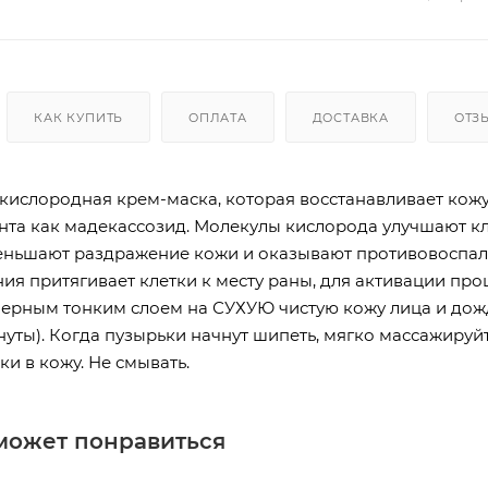
КАК КУПИТЬ
ОПЛАТА
ДОСТАВКА
ОТЗ
 кислородная крем-маска, которая восстанавливает кож
нта как мадекассозид. Молекулы кислорода улучшают к
еньшают раздражение кожи и оказывают противовоспали
ния притягивает клетки к месту раны, для активации пр
ерным тонким слоем на СУХУЮ чистую кожу лица и дож
инуты). Когда пузырьки начнут шипеть, мягко массажиру
и в кожу. Не смывать.
может понравиться