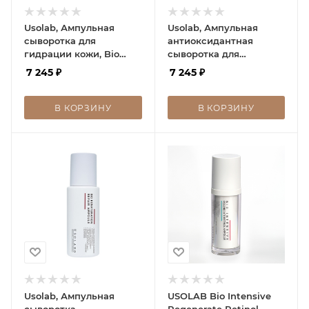
Usolab, Ампульная
Usolab, Ампульная
сыворотка для
антиоксидантная
гидрации кожи, Bio
сыворотка для
Moisturizing Hyaluron
выравнивания тона
7 245
₽
7 245
₽
Ampoule, 50 мл
кожи, Bio Brightening
Bleaching Ampoule, 50
мл
В КОРЗИНУ
В КОРЗИНУ
Usolab, Ампульная
USOLAB Bio Intensive
сыворотка
Regenerate Retinol