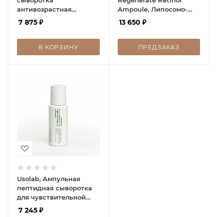
антивозрастная
Ampoule, Липосомо-
пептидная, Bio
экзосомная сыворотка
7 875
₽
13 650
₽
Renaturation Repair
с ретинолом и ПДРН
Ampoule, 50 мл
30мл
В КОРЗИНУ
ПРЕДЗАКАЗ
Usolab, Ампульная
пептидная сыворотка
для чувствительной
кожи, Bio Sensitive
7 245
₽
Purifying Ampoule, 50