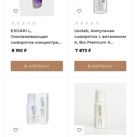
EXOARI L,
Usolab, Ампульная
Омолаживающая
сыворотка с витамином
сыворотка-концентрат
К, Bio Premium K
с экзосомами
Ampule, 30 мл
8 190
₽
7 875
₽
В КОРЗИНУ
В КОРЗИНУ