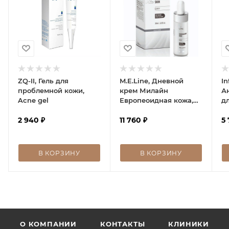
ZQ-II, Гель для
M.E.Line, Дневной
In
проблемной кожи,
крем Милайн
А
Acne gel
Европеоидная кожа,
дл
M.E.LINE Caucasian
то
2 940
₽
Skin Day, 30 мл
11 760
₽
5
В КОРЗИНУ
В КОРЗИНУ
О КОМПАНИИ
КОНТАКТЫ
КЛИНИКИ