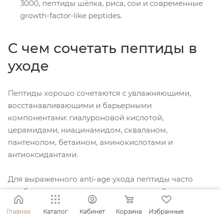
3000, пептиды шёлка, риса, сои и современные
growth-factor-like peptides.
С чем сочетать пептиды в
уходе
Пептиды хорошо сочетаются с увлажняющими,
восстанавливающими и барьерными
компонентами: гиалуроновой кислотой,
церамидами, ниацинамидом, скваланом,
пантенолом, бетаином, аминокислотами и
антиоксидантами.
Для выраженного anti-age ухода пептиды часто
комбинируют с ретинолом, витамином C, кислотами
и SPF. При этом активные компоненты лучше
Главная
Каталог
Кабинет
Корзина
Избранные
вводить постепенно, особенно если кожа