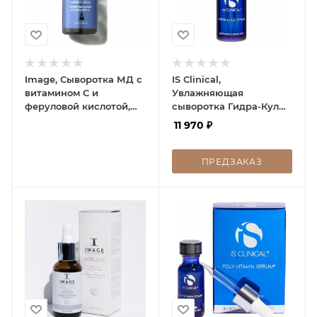
Image, Сыворотка МД с
IS Clinical,
витамином С и
Увлажняющая
феруловой кислотой,
сыворотка Гидра-Кул
MD Restoring Power-C
Серум, Hydra-Cool
11 970
₽
Serum, 30 мл
Serum, 15 мл
ПРЕДЗАКАЗ