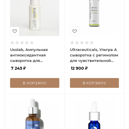
Usolab, Ампульная
Ultraceuticals, Ультра А
антиоксидантная
сыворотка с ретинолом
сыворотка для
для чувствительной
выравнивания тона
кожи, Ultra A Skin
7 245
₽
12 900
₽
кожи, Bio Brightening
Perfecting Serum Mild
Bleaching Ampoule, 50
30 мл
мл
В КОРЗИНУ
В КОРЗИНУ