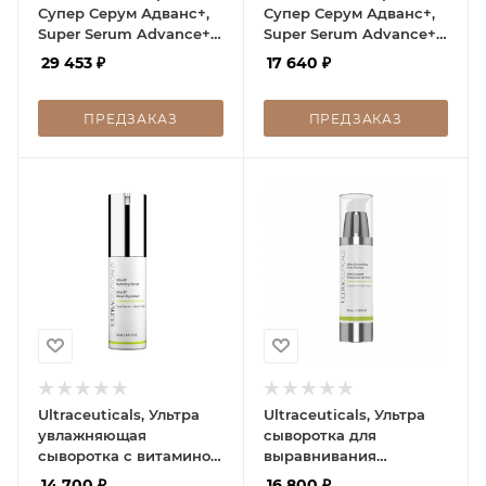
Супер Серум Адванс+,
Супер Серум Адванс+,
Super Serum Advance+,
Super Serum Advance+,
30 мл
15 мл
29 453
₽
17 640
₽
ПРЕДЗАКАЗ
ПРЕДЗАКАЗ
Ultraceuticals, Ультра
Ultraceuticals, Ультра
увлажняющая
сыворотка для
сыворотка с витамином
выравнивания
В, Ultra B2 Hydrating
текстуры пористой
14 700
₽
16 800
₽