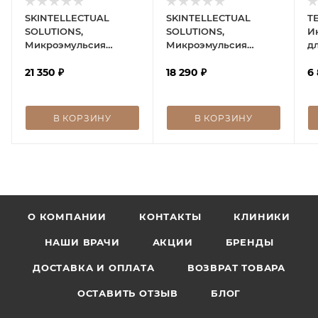
SKINTELLECTUAL
SKINTELLECTUAL
TE
SOLUTIONS,
SOLUTIONS,
И
Микроэмульсия
Микроэмульсия
д
Cysteamine MiChro
Ниацинамид 10%
п
21 350
₽
18 290
₽
к
6
п
R
В КОРЗИНУ
В КОРЗИНУ
О КОМПАНИИ
КОНТАКТЫ
КЛИНИКИ
НАШИ ВРАЧИ
АКЦИИ
БРЕНДЫ
ДОСТАВКА И ОПЛАТА
ВОЗВРАТ ТОВАРА
ОСТАВИТЬ ОТЗЫВ
БЛОГ