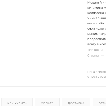
Мощный ин
витамина А
коллагена.
Уникальная
чистого Ре
слои кожи и
минимизиру
продолжите
влагу в кле
Тип кожи
Страна
—
Цена действ
от цен в ро
КАК КУПИТЬ
ОПЛАТА
ДОСТАВКА
ОТЗ