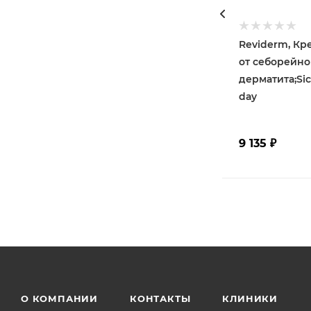
Reviderm, Кр
от себорейно
дерматита;Sic
day
9 135
₽
О КОМПАНИИ
КОНТАКТЫ
КЛИНИКИ