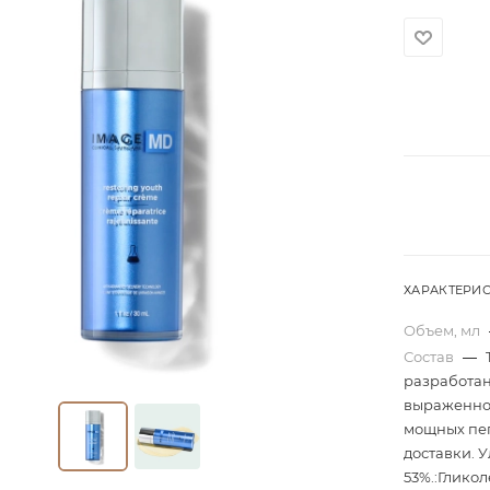
ХАРАКТЕРИ
Объем, мл
Состав
—
разработан
выраженног
мощных пеп
доставки. 
53%.:Гликол