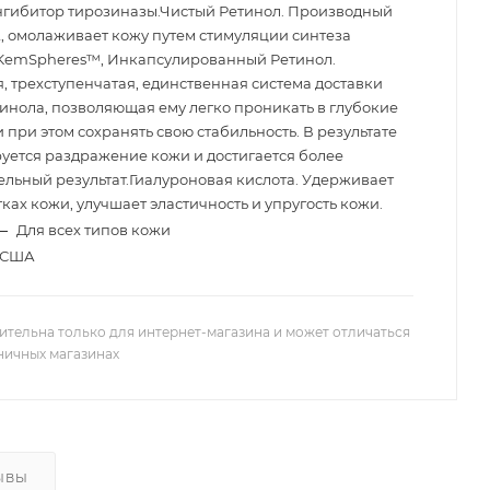
гибитор тирозиназы.Чистый Ретинол. Производный
, омолаживает кожу путем стимуляции синтеза
KemSpheres™, Инкапсулированный Ретинол.
, трехступенчатая, единственная система доставки
тинола, позволяющая ему легко проникать в глубокие
 при этом сохранять свою стабильность. В результате
ется раздражение кожи и достигается более
льный результат.Гиалуроновая кислота. Удерживает
тках кожи, улучшает эластичность и упругость кожи.
—
Для всех типов кожи
США
ительна только для интернет-магазина и может отличаться
зничных магазинах
ЫВЫ