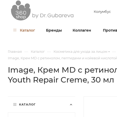
Колумбус
Каталог
Бренды
Коллаген
Против
—
—
—
Главная
Каталог
Косметика для ухода за лицом
Image, Крем MD с ретинолом, пептидами и койевой кислотой lv
Image, Крем MD с ретинол
Youth Repair Creme, 30 мл
КАТАЛОГ