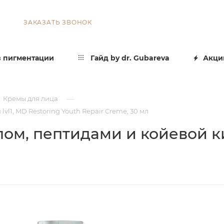
ЗАКАЗАТЬ ЗВОНОК
 пигментации
Гайд by dr. Gubareva
Акци
—
Кремы для лица
l1, MD Restoring Youth Repair Creme, 30 мл
ом, пептидами и койевой кис