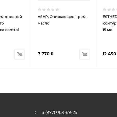
ем дневной
ASAP, Очищающее крем-
ESTHED
го
масло
контура
ca control
15 мл
7 770
₽
12 450
8 (977) 089-89-29