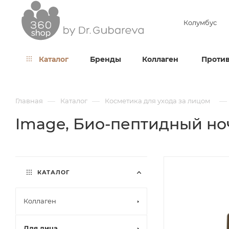
Колумбус
Каталог
Бренды
Коллаген
Против
—
—
—
Главная
Каталог
Косметика для ухода за лицом
Image, Био-пептидный ноч
КАТАЛОГ
Коллаген
Для лица