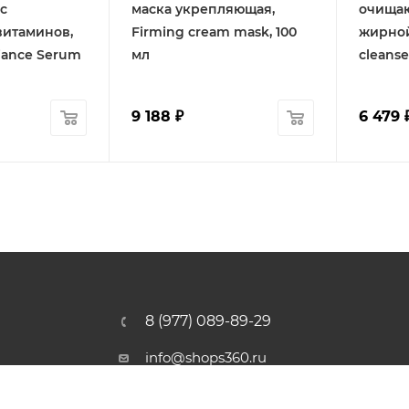
с
маска укрепляющая,
очищаю
витаминов,
Firming cream mask, 100
жирной
diance Serum
мл
cleanse
9 188
₽
6 479
8 (977) 089-89-29
info@shops360.ru
г. Москва, ул. 3-я Фрунзенская,