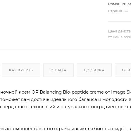
Ромашки ап
Страна
—
Цена действ
от цен в ро
КАК КУПИТЬ
ОПЛАТА
ДОСТАВКА
ОТЗ
очной крем OR Balancing Bio-peptide creme от Image Ski
 поможет вам достичь идеального баланса и молодости 
 передовых технологий и натуральных ингредиентов, ч
вых компонентов этого крема являются био-пептиды - 