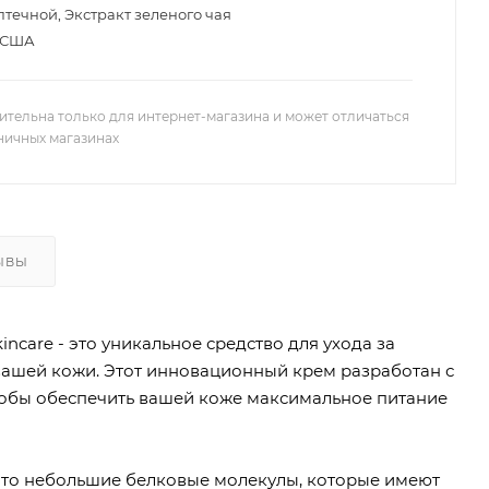
течной, Экстракт зеленого чая
США
ительна только для интернет-магазина и может отличаться
зничных магазинах
ЫВЫ
ncare - это уникальное средство для ухода за
вашей кожи. Этот инновационный крем разработан с
тобы обеспечить вашей коже максимальное питание
это небольшие белковые молекулы, которые имеют