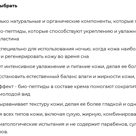
выбрать
ько натуральные и органические компоненты, которые 
-пептиды, которые способствуют укреплению и увлажн
эластина
пециально для использования ночью, когда кожа наибо
 и регенерировать кожу во время сна
 интенсивное увлажнение и питание кожи, делая ее бо
становить естественный баланс влаги и жирности кожи
фект - био-пептиды в составе крема помогают сократит
 молодой вид
ыравнивает текстуру кожи, делая ее более гладкой и о
 всех типов кожи, включая сухую, жирную, комбиниров
тологические испытания и не содержит парабенов, сул
ов.