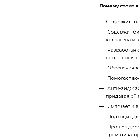
Почему стоит 
Содержит тол
Содержит био
коллагена и 
Разработан с
восстановить
Обеспечивает
Помогает вос
Анти-эйдж эф
придавая ей
Смягчает и в
Подходит для
Прошел дерма
ароматизатор