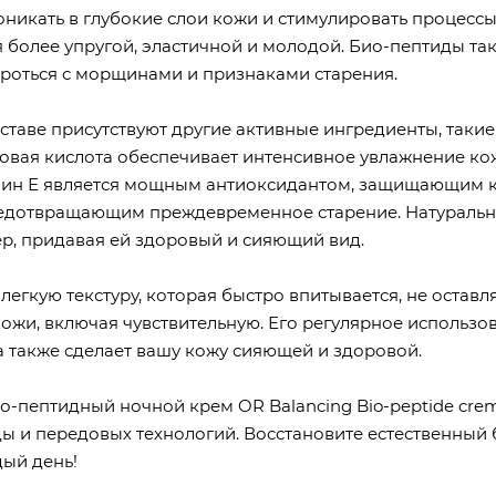
никать в глубокие слои кожи и стимулировать процессы
 более упругой, эластичной и молодой. Био-пептиды та
ороться с морщинами и признаками старения.
оставе присутствуют другие активные ингредиенты, такие
овая кислота обеспечивает интенсивное увлажнение кожи
ин Е является мощным антиоксидантом, защищающим ко
едотвращающим преждевременное старение. Натуральны
р, придавая ей здоровый и сияющий вид.
легкую текстуру, которая быстро впитывается, не остав
кожи, включая чувствительную. Его регулярное использо
а также сделает вашу кожу сияющей и здоровой.
о-пептидный ночной крем OR Balancing Bio-peptide cre
ы и передовых технологий. Восстановите естественный 
дый день!