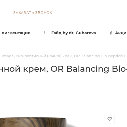
ЗАКАЗАТЬ ЗВОНОК
 пигментации
Гайд by dr. Gubareva
Акци
Image, Био-пептидный ночной крем, OR Balancing Bio-peptide Сr
ной крем, OR Balancing Bio-