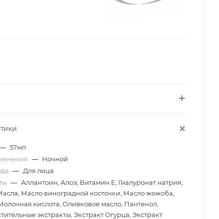
СТИКИ
—
57мл
менения
—
Ночной
ода
—
Для лица
ты
—
Аллантоин, Алоэ, Витамин Е, Гиалуронат натрия,
Масла, Масло виноградной косточки, Масло жожоба,
Молочная кислота, Оливковое масло, Пантенол,
стительные экстракты, Экстракт Огурца, Экстракт