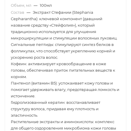
Объем, мл
—
100мл
Состав
—
Экстракт Стефании (Stephania
Cepharantha): ключевой компонент (давшний
название средству «Стейфолия»), который
традиционно используется для улучшения
микроциркуляции и стимуляции волосяных луковиц.
Сигнальные пептиды: стимулируют синтез белков в
фолликулах, что способствует укреплению корней и
ускорению роста волос.
Кофеин: активизирует кровообращение в коже
головы, обеспечивая приток питательных веществ к
корням.
Пантенол (витамин B5): успокаивает кожу головы и
помогает удерживать влагу, предотвращая ломкость и
истончение.
Гидролизованный кератин: восстанавливает
структуру волоса, придавая ему плотность и
эластичность.
Растительные экстракты и аминокислоты: комплекс
для общего оздоровления микробиома кожи головы