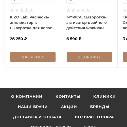
KIZO Lab, Расческа-
MYRICA, Сыворотка-
Ti
аппликатор к
активатор двойного
С
Сыворотке для волос с
действия Фоликан
в
активатором
AL/PG
б
волосяных
26 250
₽
6 590
₽
ц
3
фолликулов, BioGro
LED Brush
В КОРЗИНУ
В КОРЗИНУ
О КОМПАНИИ
КОНТАКТЫ
КЛИНИКИ
НАШИ ВРАЧИ
АКЦИИ
БРЕНДЫ
ДОСТАВКА И ОПЛАТА
ВОЗВРАТ ТОВАРА