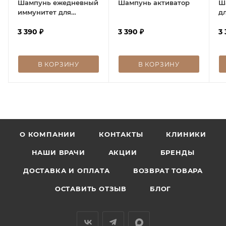
Шампунь ежедневный
Шампунь активатор
Ш
иммунитет для
д
чувствительной кожи
г
3 390
₽
3 390
₽
3
В КОРЗИНУ
В КОРЗИНУ
О КОМПАНИИ
КОНТАКТЫ
КЛИНИКИ
НАШИ ВРАЧИ
АКЦИИ
БРЕНДЫ
ДОСТАВКА И ОПЛАТА
ВОЗВРАТ ТОВАРА
ОСТАВИТЬ ОТЗЫВ
БЛОГ