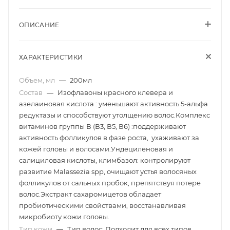
ОПИСАНИЕ
ХАРАКТЕРИСТИКИ
Объем, мл
—
200мл
Состав
—
Изофлавоны красного клевера и
азелаиновая кислота : уменьшают активность 5-альфа
редуктазы и способствуют утолщению волос.Комплекс
витаминов группы В (В3, В5, В6) :поддерживают
активность фолликулов в фазе роста, ухаживают за
кожей головы и волосами.Ундециленовая и
салициловая кислоты, климбазол: контролируют
развитие Malassezia spp, очищают устья волосяных
фолликулов от сальных пробок, препятствуя потере
волос.Экстракт сахаромицетов обладает
пробиотическими свойствами, восстанавливая
микробиоту кожи головы.
Тип кожи
—
Тип волос: Подходит для всех типов