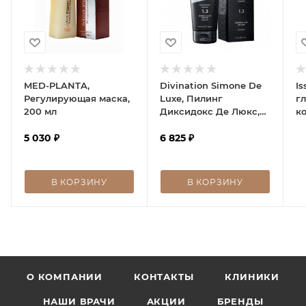
MED-PLANTA,
Divination Simone De
I
Регулирующая маска,
Luxe, Пилинг
г
200 мл
Диксидокс Де Люкс,
к
Dixidox de Luxe
5 030
₽
peeling, 200 мл
6 825
₽
В КОРЗИНУ
В КОРЗИНУ
О КОМПАНИИ
КОНТАКТЫ
КЛИНИКИ
НАШИ ВРАЧИ
АКЦИИ
БРЕНДЫ