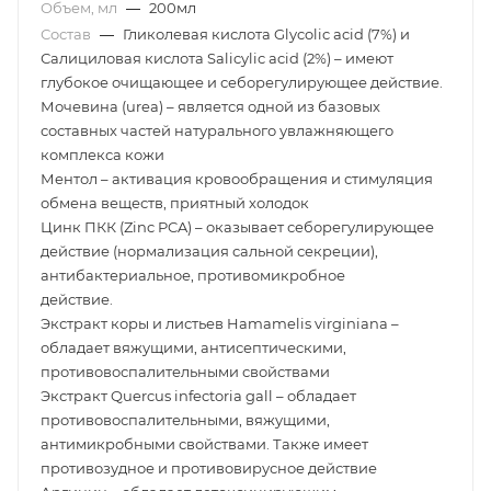
Объем, мл
—
200мл
Состав
—
Гликолевая кислота Glycolic acid (7%) и
Салициловая кислота Salicylic acid (2%) – имеют
глубокое очищающее и себорегулирующее действие.
Мочевина (urea) – является одной из базовых
составных частей натурального увлажняющего
комплекса кожи
Ментол – активация кровообращения и стимуляция
обмена веществ, приятный холодок
Цинк ПКК (Zinc PCA) – оказывает себорегулирующее
действие (нормализация сальной секреции),
антибактериальное, противомикробное
действие.
Экстракт коры и листьев Hamamelis virginiana –
обладает вяжущими, антисептическими,
противовоспалительными свойствами
Экстракт Quercus infectoria gall – обладает
противовоспалительными, вяжущими,
антимикробными свойствами. Также имеет
противозудное и противовирусное действие