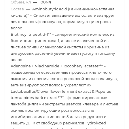
Объем, мл
—
100мл
Состав
—
Aminobutyric acid (Гамма-аминомасляная
кислота)* – Снижает выпадение волос, активизирует
деятельность фолликулов, нормализует цикл роста
волос
Biotinoyl tripeptid-1** – синергетический комплекс из
биотиноил трипептида-1, а также извлеченной из
листьев оливы олеаноловой кислоты и хризина из
цитрусовых растений увеличивает густоту и толщину
волос.
Adenosine + Niacinamide + Tocopheryl acetate*** –
поддерживают естественные процессы клеточного
дыхания и деления клеток ростковой зоны фолликула,
активизируют рост волос и укрепляют их
Lactobacillus/Clover flower ferment extract & Populus
tremuloides bark extract **** – ферментированные
лактобациллами экстракты цветков клевера и листьев
осины, пролонгирующие рост волос за счет
ингибирования активности 5-альфа редуктазы и
защиты ДНК от свободных радикаловНydrolyzed