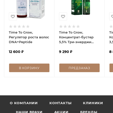
Time To Grow,
Time To Grow,
Ti
Регулятор роста волос
Концентрат-бустер
К
DNA+Peptide
5,5% Три-энерджи
3
фактор лосьон
ф
12 600
₽
9 290
₽
8
В КОРЗИНУ
ПРЕДЗАКАЗ
О КОМПАНИИ
КОНТАКТЫ
КЛИНИКИ
НАШИ ВРАЧИ
АКЦИИ
БРЕНДЫ