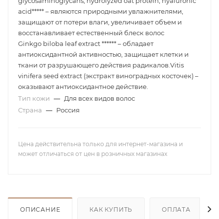
glycosaminoglycans, hydrolyzed oat protein, hyaluronic
acid***** – являются природными увлажнителями,
защищают от потери влаги, увеличивает объем и
восстанавливает естественный блеск волос
Ginkgo biloba leaf extract ****** – обладает
антиоксидантной активностью, защищает клетки и
ткани от разрушающего действия радикалов.Vitis
vinifera seed extract (экстракт виноградных косточек) –
оказывают антиоксидантное действие.
Тип кожи
—
Для всех видов волос
Страна
—
Россия
Цена действительна только для интернет-магазина и
может отличаться от цен в розничных магазинах
ОПИСАНИЕ
КАК КУПИТЬ
ОПЛАТА