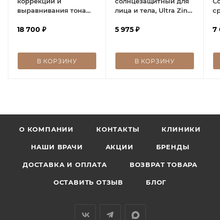
коррекции и
солнцезащитный для
С
выравнивания тона
лица и тела, Ultra Zinc
с
кожи SPF 50,
Non-Tinted SPF 40, 100
г
Brightening control
18 700
₽
г
5 975
₽
SP
7
cream SPF 50
В КОРЗИНУ
В КОРЗИНУ
О КОМПАНИИ
КОНТАКТЫ
КЛИНИКИ
НАШИ ВРАЧИ
АКЦИИ
БРЕНДЫ
ДОСТАВКА И ОПЛАТА
ВОЗВРАТ ТОВАРА
ОСТАВИТЬ ОТЗЫВ
БЛОГ