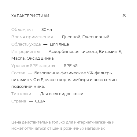
ХАРАКТЕРИСТИКИ
Объем, мл
—
30мл
Время применения
—
Дневной, Ежедневный
Область ухода
—
Для лица
Ингредиенты
—
Аскорбиновая кислота, Витамин Е,
Масла, Оксид цинка
Уровень SPF-защиты
—
SPF 45
Состав
—
Безопасные физические УФ-фильтры,
витамины C и E, масло корня имбиря и воск семян
подсолнечника.
Тип кожи
—
Для всех видов кожи
Страна
—
США
Цена действительна только для интернет-магазина и
может отличаться от цен в розничных магазинах