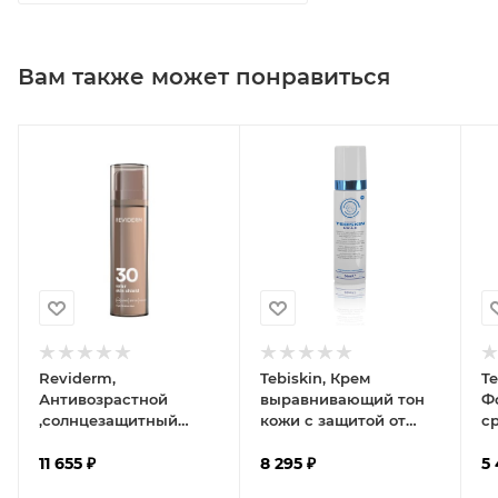
Вам также может понравиться
Reviderm,
Tebiskin, Крем
Te
Антивозрастной
выравнивающий тон
Ф
,солнцезащитный
кожи с защитой от
с
крем SPF 30;solar skin
солнца SPF50, 50 мл
и
shield SPF 30
11 655
₽
8 295
₽
UV
5
5