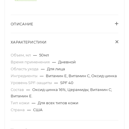
ОПИСАНИЕ
ХАРАКТЕРИСТИКИ
Объем, мл
—
50мл
Время применения
—
Дневной
Область ухода
—
Для лица
Ингредиенты
—
Витамин Е, Витамин С, Оксид цинка
Уровень SPF-защиты
—
SPF 40
Состав
—
Оксид цинка 16%; Церамиды; Витамин C;
Витамин Е.
Тип кожи
—
Для всех типов кожи
Страна
—
США