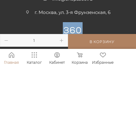
г. Москва, ул. 3-я Фрунзенская, 6
В КОРЗИНУ
ПОЛИТИКА КОНФИДЕНЦИАЛЬНОСТИ
ПОЛЬЗОВАТЕЛЬСКОЕ СОГЛАШЕНИЕ
Главная
Каталог
Кабинет
Корзина
Избранные
ПУБЛИЧНАЯ ОФЕРТА
СОГЛАСИЕ НА ОБРАБОТКУ ПЕРСОНАЛЬНЫХ ДАННЫХ
ПОЛЬЗОВАТЕЛЯ САЙТА
ПОЛОЖЕНИЕ О РЕКЛАМНОЙ АКЦИИ
2026 © Интернет-магазин 360 профессиональной уходовой
косметики
ООО «АМАНИ», ИНН: 9714018916, КПП: 771401001