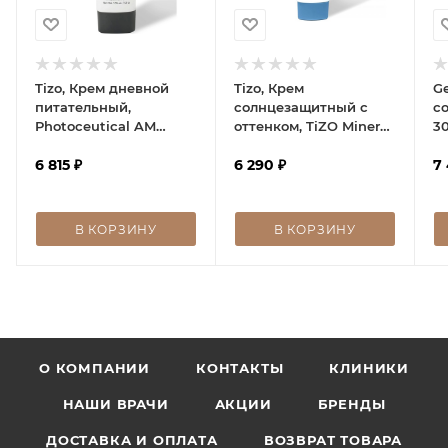
Tizo, Крем дневной
Tizo, Крем
G
питательный,
солнцезащитный с
с
Photoceutical AM
оттенком, TiZO Mineral
3
Replenish Non-Tinted
Sun Defense SPF 50, 50
C
SPF 40, 50 мл
6 815
₽
г
6 290
₽
5
7
В КОРЗИНУ
В КОРЗИНУ
О КОМПАНИИ
КОНТАКТЫ
КЛИНИКИ
НАШИ ВРАЧИ
АКЦИИ
БРЕНДЫ
ДОСТАВКА И ОПЛАТА
ВОЗВРАТ ТОВАРА