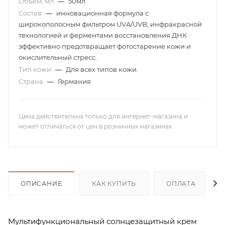
Объем, мл
—
50мл
Состав
—
инновационная формула с
широкополосным фильтром UVA/UVB, инфракрасной
технологией и ферментами восстановления ДНК
эффективно предотвращает фотостарение кожи и
окислительный стресс.
Тип кожи
—
Для всех типов кожи.
Страна
—
Германия
Цена действительна только для интернет-магазина и
может отличаться от цен в розничных магазинах
ОПИСАНИЕ
КАК КУПИТЬ
ОПЛАТА
Мультифункциональный солнцезащитный крем