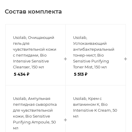
Состав комплекта
Usolab, Очищающий
Usolab,
гель для
Успокаивающий
чувствительной кожи
антибактериальный
с пептидами, Bio
тонер-мист, Bio
Intensive Sensitive
Sensitive Purifying
Cleanser, 150 мл
Toner Mist, 150 мл
5 434
₽
5 513
₽
Usolab, Ампульная
Usolab, Крем с
пептидная сыворотка
витамином К, Bio
для чувствительной
Intensitive K Cream, 50
кожи, Bio Sensitive
мл
Purifying Ampoule, 50
мл