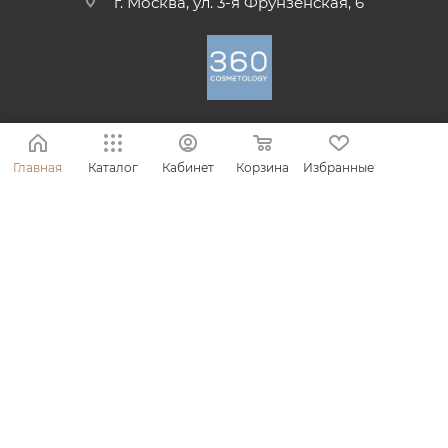
г. Москва, ул. 3-я Фрунзенская, 6
ПОЛИТИКА КОНФИДЕНЦИАЛЬНОСТИ
ПОЛЬЗОВАТЕЛЬСКОЕ СОГЛАШЕНИЕ
Главная
Каталог
Кабинет
Корзина
Избранные
ПУБЛИЧНАЯ ОФЕРТА
СОГЛАСИЕ НА ОБРАБОТКУ ПЕРСОНАЛЬНЫХ ДАННЫХ
ПОЛЬЗОВАТЕЛЯ САЙТА
ПОЛОЖЕНИЕ О РЕКЛАМНОЙ АКЦИИ
2026 © Интернет-магазин 360 профессиональной уходовой
косметики
ООО «АМАНИ», ИНН: 9714018916, КПП: 771401001