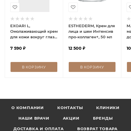
EXOARI L,
ESTHEDERM, Крем для
M
Омолаживающий крем
лица и шеи Интенсив
м
для кожи вокруг глаз
про-коллаген+, 50 мл
д
с экзосомами
п
7 590
₽
12 500
₽
P
1
В КОРЗИНУ
В КОРЗИНУ
О КОМПАНИИ
КОНТАКТЫ
КЛИНИКИ
НАШИ ВРАЧИ
АКЦИИ
БРЕНДЫ
ДОСТАВКА И ОПЛАТА
ВОЗВРАТ ТОВАРА