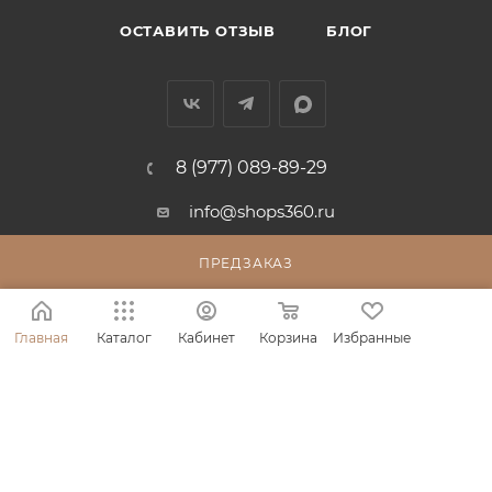
ОСТАВИТЬ ОТЗЫВ
БЛОГ
8 (977) 089-89-29
info@shops360.ru
г. Москва, ул. 3-я Фрунзенская, 6
ПРЕДЗАКАЗ
Главная
Каталог
Кабинет
Корзина
Избранные
ПОЛИТИКА КОНФИДЕНЦИАЛЬНОСТИ
ПОЛЬЗОВАТЕЛЬСКОЕ СОГЛАШЕНИЕ
ПУБЛИЧНАЯ ОФЕРТА