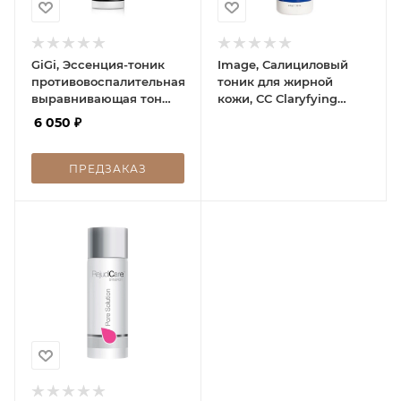
GiGi, Эссенция-тоник
Image, Салициловый
противовоспалительная
тоник для жирной
выравнивающая тон
кожи, CС Claryfying
кожи, Acnon Spotless
Salicylic Tonic, 118 мл
6 050
₽
Skin Refresher For oily &
problematic skin, 120 мл
ПРЕДЗАКАЗ