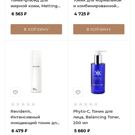
жирной кожи, Matting
и комбинированной
Fluid for oily skin, 300
кожи, Tonic Leistern,
6 563
₽
4 725
₽
мл
300 мл
В КОРЗИНУ
В КОРЗИНУ
Reviderm,
Phyto-C, Тоник для
Интенсивный
лица, Balancing Toner,
очищающий тоник для
200 мл
жирной кожи, Facial
6 479
₽
5 660
₽
cleanser, 200 мл