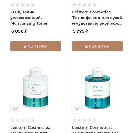
ZQ-II, Тоник
Leistern Cosmetics,
увлажняющий,
Тоник-флюид для сухой
Moisturizing Toner
и чувствительной кожи,
Moisturizing fluid
6 090
₽
5 775
₽
Leistern, 300 мл
В КОРЗИНУ
В КОРЗИНУ
Leistern Cosmetics,
Leistern Cosmetics,
Тоник-флюид для
Тоник для нормальной