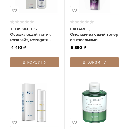
TEBISKIN, ТВ2
EXOARI L,
Освежающий тоник
Омолаживающий тонер
Розагейт, Rozagate
с экзосомами
Refreshing Tonic
4 410
₽
5 890
₽
В КОРЗИНУ
В КОРЗИНУ