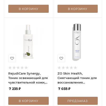
В КОРЗИНУ
В КОРЗИНУ
RejudiCare Synergy,
ZO Skin Health,
Тоник освежающий для
Смягчающий тоник для
чувствительной кожи,
воссановления
Skintonic, 150 мл
поверхносстного pH,
7 235
₽
7 035
₽
Calming Toner pH, 180
мл
В КОРЗИНУ
ПРЕДЗАКАЗ