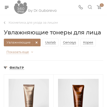
0
Косметика для ухода за лицом
Увлажняющие тонеры для лица
Увлажняющие
Usolab
Genosys
Корея
Показать еще
ФИЛЬТР