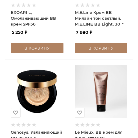
EXOARI L,
M.E.Line Крем ВВ
Омолаживающий ВВ
Милайн тон светлый,
крем SPF36
M.E.LINE BB Light, 30 г
5 250
₽
7 980
₽
В КОРЗИНУ
В КОРЗИНУ
Genosys, Увлажняющий
Le Mieux, ВВ крем для
BB-кушон с
лица, оттенок