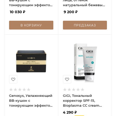
тонирующим эффектом
натуральный бежевый
тон 02, SKIN CARING
SPF50, Just Glow BB
10 030
₽
9 200
₽
Blemish Balm Cushion
Cream Natural Beige
BEIGE, 30 г
В КОРЗИНУ
ПРЕДЗАКАЗ
Genosys, Увлажняющий
GiGi, Тональный
BB-кушон с
корректор SPF-15,
тонирующим эффектом
Bioplasma CC cream
тон 01, SKIN CARING
color corrector, 75 мл
4 290
₽
Blemish Balm Cushion