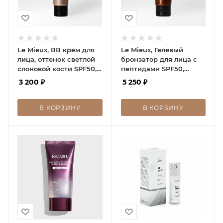
Le Mieux, ВВ крем для
Le Mieux, Гелевый
лица, оттенок светлой
бронзатор для лица с
слоновой кости SPF50,
пептидами SPF50,
Just Glow BB Cream
Naked Glow Bronzer
3 200
₽
5 250
₽
Light Ivory
tube
В КОРЗИНУ
В КОРЗИНУ