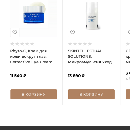
Phyto-C, Крем для
SKINTELLECTUAL
G
кожи вокруг глаз,
SOLUTIONS,
кр
Corrective Eye Cream
Микроэмульсия Уход
Nu
за кожей вокруг глаз
Co
2(Eye contour
3
11 540
₽
13 890
₽
treatment 2)
4 
В КОРЗИНУ
В КОРЗИНУ