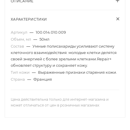
ОПИСАНИЕ
ХАРАКТЕРИСТИКИ
Артикул
—
100.014.010.009
Объем, мл
—
50мл
Состав
—
Умные полисахариды усиливают систему
клеточного взаимодействия: молодые клетки делятся
своей энергией с более зрелыми клетками.Repair+
обновляет структуру и сохраняет кожу.
Тип кожи
—
Выраженные признаки старения кожи.
Страна
—
Франция
Цена действительна только для интернет-магазина и
может отличаться от цен в розничных магазинах