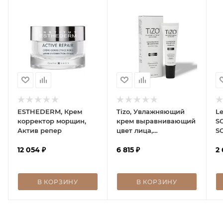
ESTHEDERM, Крем
Tizo, Увлажняющий
Le
корректор морщин,
крем выравнивающий
S
Актив репер
цвет лица,
SO
Photoceutical
м
12 054
₽
Complexion Brightener,
6 815
₽
2 
29 мл
В КОРЗИНУ
В КОРЗИНУ