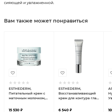
сияющей и увлажненной.
Вам также может понравиться
ESTHEDERM,
ESTHEDERM,
A
Питательный крем с
Восстанавливающий
Hy
маточным молочком,
крем для контура глаз,
У
50 мл
Active Repair, 15 мл
а
15 530
₽
6 540
₽
10