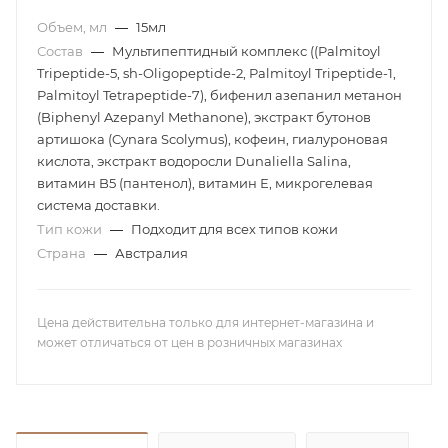
Объем, мл
—
15мл
Состав
—
Мультипептидный комплекс ((Palmitoyl
Tripeptide-5, sh-Oligopeptide-2, Palmitoyl Tripeptide-1,
Palmitoyl Tetrapeptide-7), бифенил азепанил метанон
(Biphenyl Azepanyl Methanone), экстракт бутонов
артишока (Cynara Scolymus), кофеин, гиалуроновая
кислота, экстракт водоросли Dunaliella Salina,
витамин B5 (пантенол), витамин Е, микрогелевая
система доставки.
Тип кожи
—
Подходит для всех типов кожи
Страна
—
Австралия
Цена действительна только для интернет-магазина и
может отличаться от цен в розничных магазинах