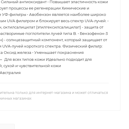
• Сильный антиоксидант • Повышает эластичность кожи
рует процессы ее регенерации Химические и
 УФ-фильтры • Авобензон является наиболее широко
ым UVA фильтром и блокирует весь спектр UVA-лучей. •
, октилсалицилат (этилгексилсалицилат) - защита от
астворимые поглотители лучей типа B. • Бензофенон-3
н) - солнцезащитный компонент, который защищает от
и UVA-лучей короткого спектра. Физический фильтр:
а Оксид железа • Уменьшает покраснения
—
Для всех типов кожи Идеально подходит для
, сухой и чувствительной кожи
Австралия
ительна только для интернет-магазина и может отличаться
зничных магазинах