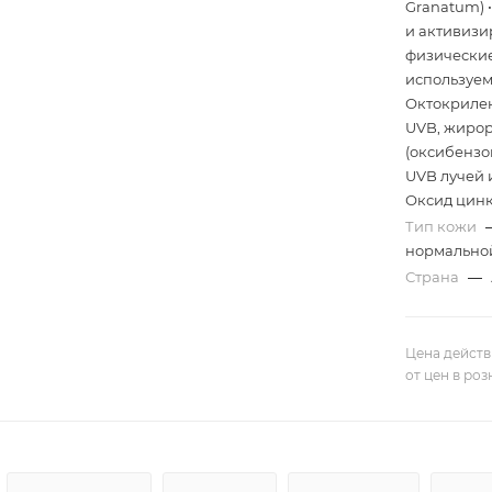
Granatum) 
и активизи
физические
используем
Октокрилен
UVB, жирор
(оксибензо
UVB лучей 
Оксид цинк
Тип кожи
нормальной
Страна
—
Цена действ
от цен в ро