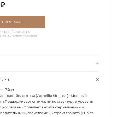
₽
ПРЕДЗАКАЗ
жеры обязательно
вами и уточнят условия
СТИКИ
—
75мл
Экстракт белого чая (Camellia Sinensis) • Мощный
нт,Поддерживает оптимальные структуру и уровень
 коллагена • Обладает антибактериальными и
палительными свойствами Экстракт граната (Punica