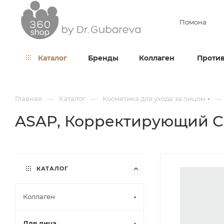
Помона
Каталог
Бренды
Коллаген
Против
—
—
—
Главная
Каталог
Косметика для ухода за лицом
ASAP, Корректирующий СС
КАТАЛОГ
Коллаген
Для лица