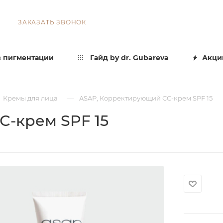
ЗАКАЗАТЬ ЗВОНОК
 пигментации
Гайд by dr. Gubareva
Акци
—
Кремы для лица
ASAP, Корректирующий СС-крем SPF 15
-крем SPF 15