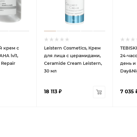
й крем с
Leistern Cosmetics, Крем
TEBISK
НА lvl1,
для лица с церамидами,
24-час
 Repair
Ceramide Cream Leistern,
день и 
30 мл
Day&Ni
18 113
₽
7 035