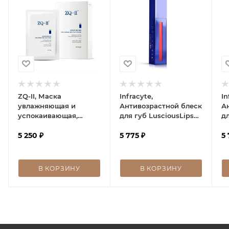
ZQ-II, Маска
Infracyte,
In
увлажняющая и
Антивозрастной блеск
А
успокаивающая,
для губ LusciousLips
дл
Moisturizing
тон №321, 7 мл
то
Rejuvination Silk Mask
5 250
₽
5 775
₽
5
В КОРЗИНУ
В КОРЗИНУ