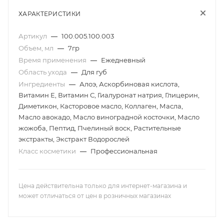
ХАРАКТЕРИСТИКИ
Артикул
—
100.005.100.003
Объем, мл
—
7гр
Время применения
—
Ежедневный
Область ухода
—
Для губ
Ингредиенты
—
Алоэ, Аскорбиновая кислота,
Витамин Е, Витамин С, Гиалуронат натрия, Глицерин,
Диметикон, Касторовое масло, Коллаген, Масла,
Масло авокадо, Масло виноградной косточки, Масло
жожоба, Пептид, Пчелиный воск, Растительные
экстракты, Экстракт Водорослей
Класс косметики
—
Профессиональная
Цена действительна только для интернет-магазина и
может отличаться от цен в розничных магазинах