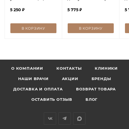
Moisturizing
тон №321, 7 мл
то
Rejuvination Silk Mask
5 250
₽
5 775
₽
5
В КОРЗИНУ
В КОРЗИНУ
О КОМПАНИИ
КОНТАКТЫ
КЛИНИКИ
НАШИ ВРАЧИ
АКЦИИ
БРЕНДЫ
ДОСТАВКА И ОПЛАТА
ВОЗВРАТ ТОВАРА
ОСТАВИТЬ ОТЗЫВ
БЛОГ