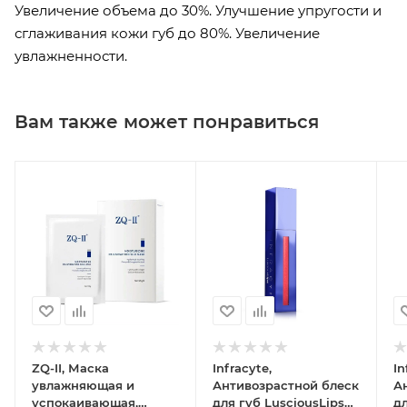
Увеличение объема до 30%. Улучшение упругости и
сглаживания кожи губ до 80%. Увеличение
увлажненности.
Вам также может понравиться
ZQ-II, Маска
Infracyte,
In
увлажняющая и
Антивозрастной блеск
А
успокаивающая,
для губ LusciousLips
дл