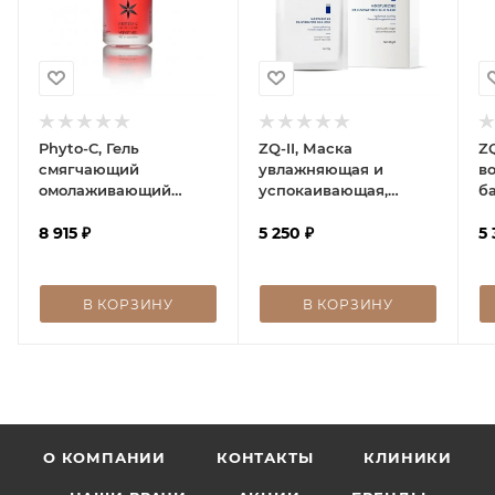
Phyto-C, Гель
ZQ-II, Маска
ZQ
смягчающий
увлажняющая и
в
омолаживающий
успокаивающая,
ба
Velvet Gel
Moisturizing
Ba
8 915
₽
Rejuvination Silk Mask
5 250
₽
5 
В КОРЗИНУ
В КОРЗИНУ
О КОМПАНИИ
КОНТАКТЫ
КЛИНИКИ