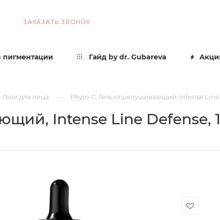
ЗАКАЗАТЬ ЗВОНОК
 пигментации
Гайд by dr. Gubareva
Акци
—
Гели для лица
Phyto-C, Гель отшелушивающий, Intense Line 
щий, Intense Line Defense, 