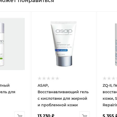
может понравиться
атный
ASAP,
ZQ-II, 
ель для
Восстанавливающий гель
восста
с кислотами для жирной
кожи, S
и проблемной кожи
Repairi
13 230
₽
5 355