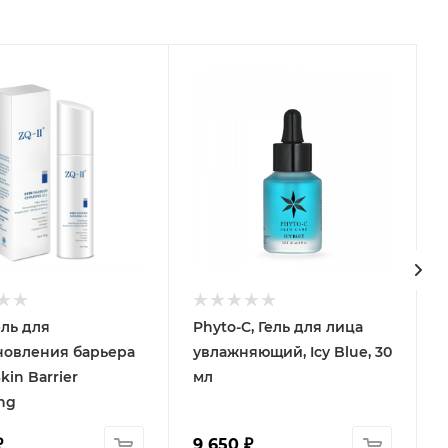
Гель для
Phyto-C, Гель для лица
новления барьера
увлажняющий, Icy Blue, 30
kin Barrier
мл
ng
₽
9 650
₽