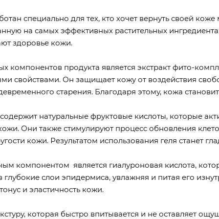
ботан специально для тех, кто хочет вернуть своей кож
анную на самых эффективных растительных ингредиентах
ают здоровье кожи.
ых компонентов продукта является экстракт фито-комп
ми свойствами. Он защищает кожу от воздействия своб
евременного старения. Благодаря этому, кожа становитс
 содержит натуральные фруктовые кислоты, которые ак
т кожи. Они также стимулируют процесс обновления клет
гости кожи. Результатом использования геля станет гла
ым компонентом является гиалуроновая кислота, котор
 глубокие слои эпидермиса, увлажняя и питая его изнутр
тонус и эластичность кожи.
кстуру, которая быстро впитывается и не оставляет ощу