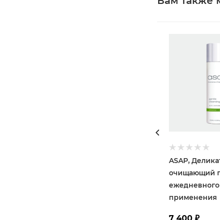
Вам также 
ASAP, Делик
очищающий г
ежедневного
применения
7 400
₽