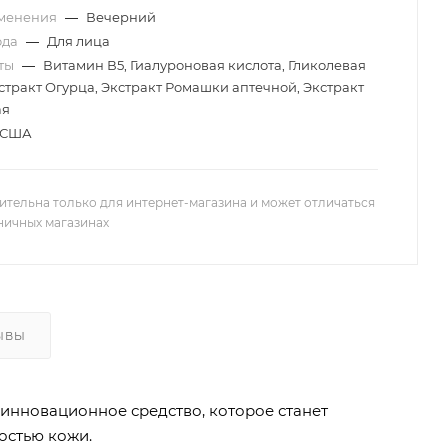
менения
—
Вечерний
ода
—
Для лица
ты
—
Витамин В5, Гиалуроновая кислота, Гликолевая
кстракт Огурца, Экстракт Ромашки аптечной, Экстракт
ая
США
ительна только для интернет-магазина и может отличаться
зничных магазинах
ЫВЫ
 инновационное средство, которое станет
остью кожи.