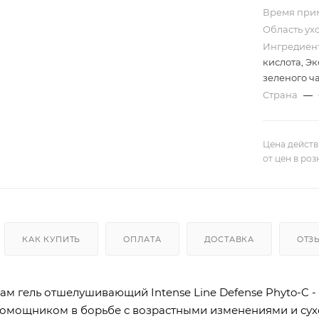
Время при
Область ух
Ингредиен
кислота, Э
зеленого ч
Страна
—
Цена действ
от цен в ро
КАК КУПИТЬ
ОПЛАТА
ДОСТАВКА
ОТЗ
м гель отшелушивающий Intense Line Defense Phyto-C -
мощником в борьбе с возрастными изменениями и сух