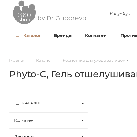
Колумбус
Каталог
Бренды
Коллаген
Против
—
—
—
Главная
Каталог
Косметика для ухода за лицом
Phyto-C, Гель отшелушиваю
КАТАЛОГ
Коллаген
Для лица