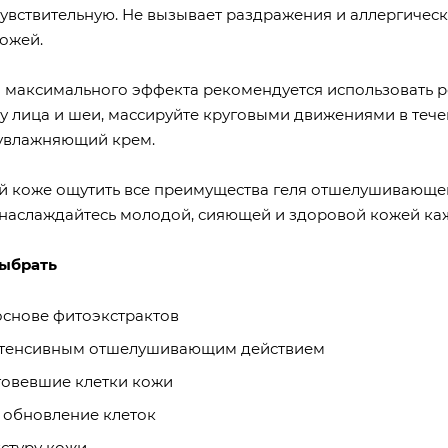
чувствительную. Не вызывает раздражения и аллергическ
ожей.
 максимального эффекта рекомендуется использовать ре
 лица и шеи, массируйте круговыми движениями в течени
 увлажняющий крем.
й коже ощутить все преимущества геля отшелушивающего 
 наслаждайтесь молодой, сияющей и здоровой кожей ка
выбрать
основе фитоэкстрактов
тенсивным отшелушивающим действием
говевшие клетки кожи
 обновление клеток
стуру кожи