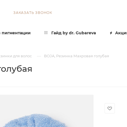
ЗАКАЗАТЬ ЗВОНОК
 пигментации
Гайд by dr. Gubareva
Акци
—
зинки для волос
BOJA, Резинка Махровая голубая
голубая