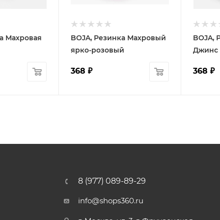
а Махровая
BOJA, Резинка Махровый
BOJA, 
ярко-розовый
Джинс
368
₽
368
₽
8 (977) 089-89-29
info@shops360.ru