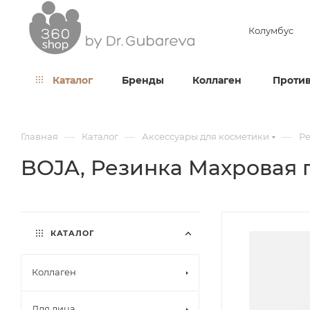
Колумбус
Каталог
Бренды
Коллаген
Против
—
—
—
Главная
Каталог
Аксессуары для косметики
Ре
BOJA, Резинка Махровая 
КАТАЛОГ
Коллаген
Для лица