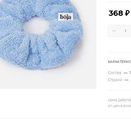
368
₽
ХАРАКТЕРИ
Состав
—
Страна
—
Цена действ
от цен в ро