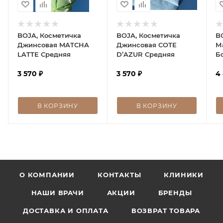
BOJA, Косметичка
BOJA, Косметичка
B
Джинсовая MATCHA
Джинсовая COTE
М
LATTE Средняя
D’AZUR Средняя
Б
3 570
₽
3 570
₽
4
В КОРЗИНУ
В КОРЗИНУ
О КОМПАНИИ
КОНТАКТЫ
КЛИНИКИ
НАШИ ВРАЧИ
АКЦИИ
БРЕНДЫ
ДОСТАВКА И ОПЛАТА
ВОЗВРАТ ТОВАРА